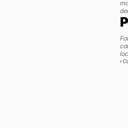
ma
de
P
Fo
ca
lo
‹ C