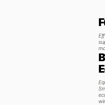
F
Ef
su
ma
B
E
Eq
Sm
ec
wi